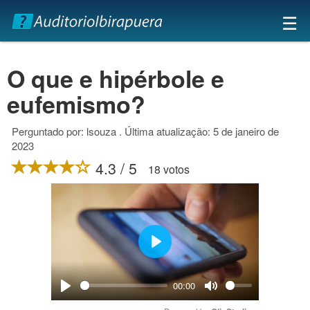
×
☰
O que e hipérbole e
eufemismo?
Perguntado por: lsouza . Última atualização: 5 de janeiro de
2023
4.3 / 5
18 votos
Play
00:00
Play
Mute