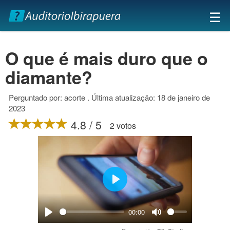
×
☰
O que é mais duro que o
diamante?
Perguntado por: acorte . Última atualização: 18 de janeiro de
2023
4.8 / 5
2 votos
Play
00:00
Play
Mute