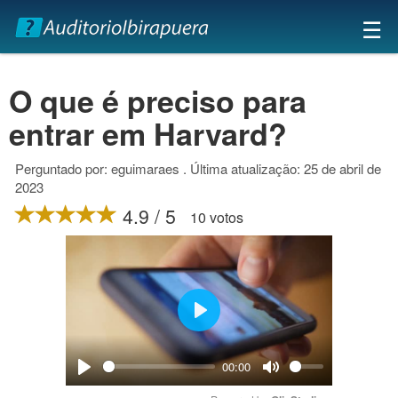
×
☰
O que é preciso para
entrar em Harvard?
Perguntado por: eguimaraes . Última atualização: 25 de abril de
2023
4.9 / 5
10 votos
Play
00:00
Play
Mute