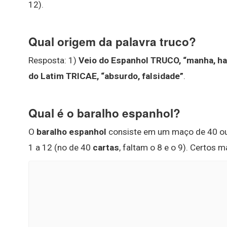
12).
Qual origem da palavra truco?
Resposta: 1)
Veio do Espanhol TRUCO, “manha, hab
do Latim TRICAE, “absurdo, falsidade”
.
Qual é o baralho espanhol?
O
baralho espanhol
consiste em um maço de 40 o
1 a 12 (no de 40
cartas
, faltam o 8 e o 9). Certos