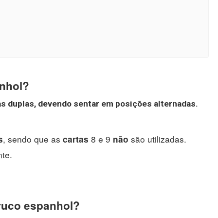
anhol?
s duplas, devendo sentar em posições alternadas.
, sendo que as
8 e 9
são utilizadas.
s
cartas
não
nte.
truco espanhol?