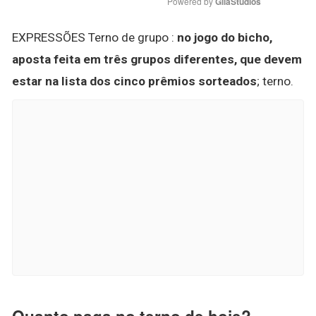
Powered by 
GliaStudios
EXPRESSÕES Terno de grupo :
no jogo do bicho,
aposta feita em três grupos diferentes, que devem
estar na lista dos cinco prêmios sorteados
; terno.
Quanto paga no terno de hoje?