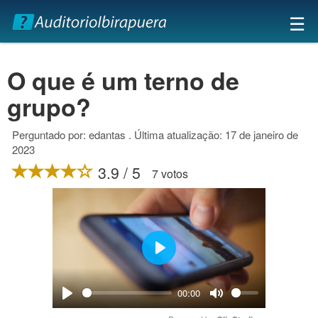
×
☰
O que é um terno de
grupo?
Perguntado por: edantas . Última atualização: 17 de janeiro de
2023
3.9 / 5
7 votos
Play
00:00
Play
Mute