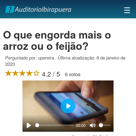
×
☰
O que engorda mais o
arroz ou o feijão?
Perguntado por: upereira . Última atualização: 6 de janeiro de
2023
4.2 / 5
6 votos
Play
00:00
Play
Mute