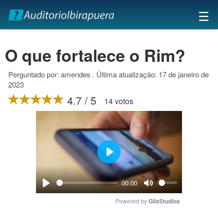
×
☰
O que fortalece o Rim?
Perguntado por: amendes . Última atualização: 17 de janeiro de
2023
4.7 / 5
14 votos
Play
00:00
Play
Mute
Powered by 
GliaStudios