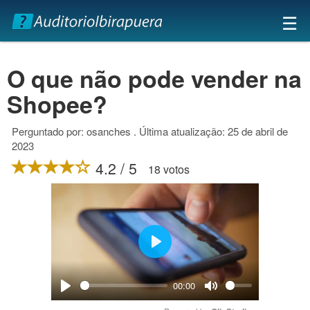
×
☰
O que não pode vender na
Shopee?
Perguntado por: osanches . Última atualização: 25 de abril de
2023
4.2 / 5
18 votos
Play
00:00
Play
Mute