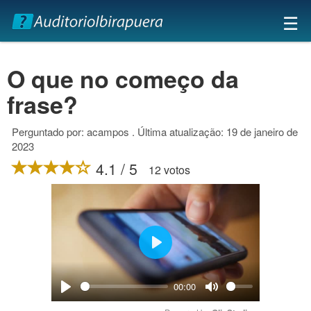
×
☰
O que no começo da
frase?
Perguntado por: acampos . Última atualização: 19 de janeiro de
2023
4.1 / 5
12 votos
Play
00:00
Play
Mute