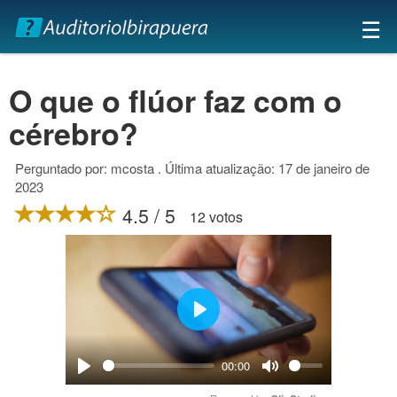
×
☰
O que o flúor faz com o
cérebro?
Perguntado por: mcosta . Última atualização: 17 de janeiro de
2023
4.5 / 5
12 votos
Play
00:00
Play
Mute