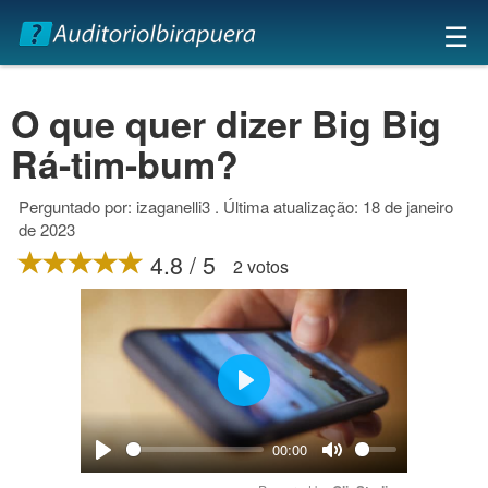
×
☰
O que quer dizer Big Big
Rá-tim-bum?
Perguntado por: izaganelli3 . Última atualização: 18 de janeiro
de 2023
4.8 / 5
2 votos
Play
00:00
Play
Mute