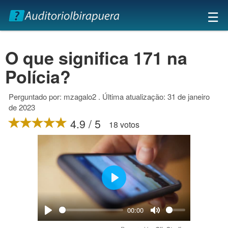
×
☰
O que significa 171 na
Polícia?
Perguntado por: mzagalo2 . Última atualização: 31 de janeiro
de 2023
4.9 / 5
18 votos
Play
00:00
Play
Mute