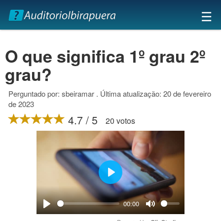
×
☰
O que significa 1º grau 2º
grau?
Perguntado por: sbeiramar . Última atualização: 20 de fevereiro
de 2023
4.7 / 5
20 votos
Play
00:00
Play
Mute