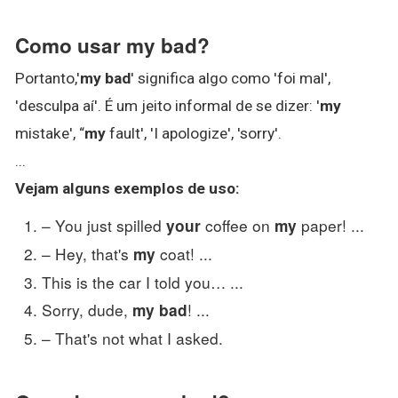
Como usar my bad?
Portanto,'
my bad
' significa algo como 'foi mal',
'desculpa aí'. É um jeito informal de se dizer: '
my
mistake', “
my
fault', 'I apologize', 'sorry'.
...
Vejam alguns exemplos de
uso
:
– You just spilled
coffee on
paper! ...
your
my
– Hey, that's
coat! ...
my
This is the car I told you… ...
Sorry, dude,
! ...
my bad
– That's not what I asked.