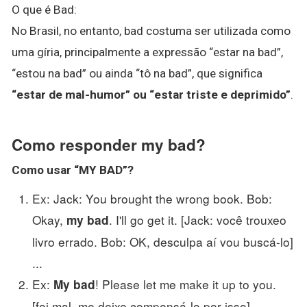
O que é Bad:
No Brasil, no entanto, bad costuma ser utilizada como
uma gíria, principalmente a expressão “estar na bad”,
“estou na bad” ou ainda “tô na bad”, que significa
“estar de mal-humor” ou “estar triste e deprimido”
.
Como responder my bad?
Como usar “
MY BAD
”?
Ex: Jack: You brought the wrong book. Bob:
Okay,
. I'll go get it. [Jack: você trouxeo
my bad
livro errado. Bob: OK, desculpa aí vou buscá-lo]
...
Ex:
! Please let me make it up to you.
My bad
[foi mal, me deixe compensá-lo por isso]