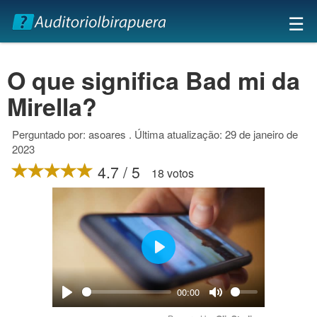
×
☰
O que significa Bad mi da
Mirella?
Perguntado por: asoares . Última atualização: 29 de janeiro de
2023
4.7 / 5
18 votos
Play
00:00
Play
Mute