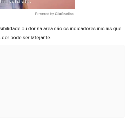
Powered by 
GliaStudios
ibilidade ou dor na área são os indicadores iniciais que
Mute
A dor pode ser latejante.