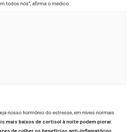
em todos nós", afirma o médico.
eja nosso hormônio do estresse, em níveis normais
is mais baixos de cortisol à noite podem piorar
es de colher os benefícios anti-inflamatórios
.