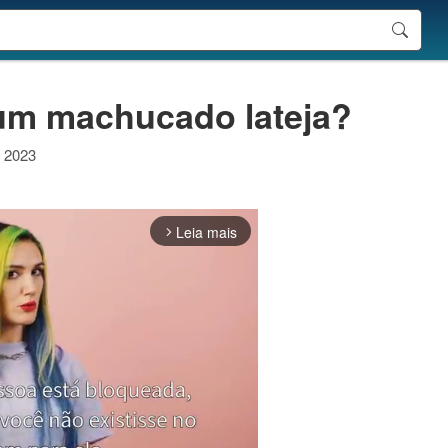
 um machucado lateja?
e 2023
Leia mais
arrow_forward_ios