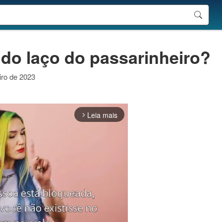
á do laço do passarinheiro?
eiro de 2023
Leia mais
arrow_forward_ios