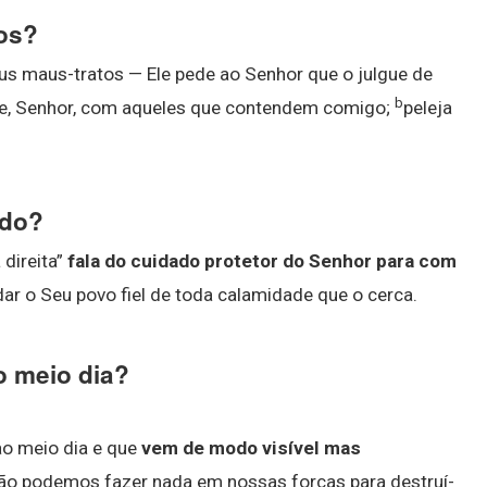
gos?
eus maus-tratos — Ele pede ao Senhor que o julgue de
b
e, Senhor, com aqueles que contendem comigo;
peleja
ado?
 direita”
fala do cuidado protetor do Senhor para com
ar o Seu povo fiel de toda calamidade que o cerca.
o meio dia?
ao meio dia e que
vem de modo visível mas
não podemos fazer nada em nossas forças para destruí-