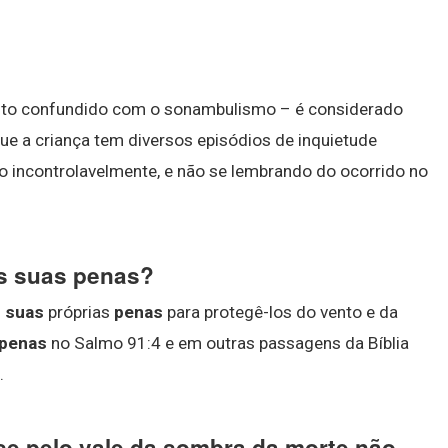
to confundido com o sonambulismo – é considerado
ue a criança tem diversos episódios de inquietude
o incontrolavelmente, e não se lembrando do ocorrido no
as suas penas?
m
suas
próprias
penas
para protegê-los do vento e da
 penas
no Salmo 91:4 e em outras passagens da Bíblia
.
se pelo vale da sombra da morte não