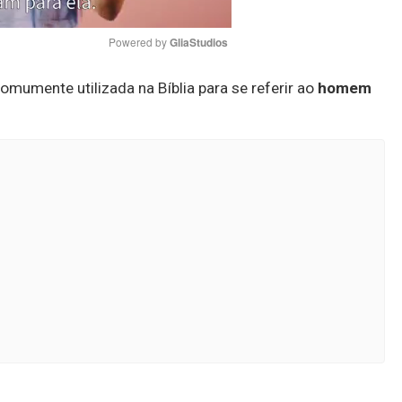
Powered by 
GliaStudios
comumente utilizada na Bíblia para se referir ao
homem
Mute