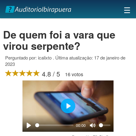
×
☰
De quem foi a vara que
virou serpente?
Perguntado por: icalixto . Última atualização: 17 de janeiro de
2023
4.8 / 5
16 votos
Play
00:00
Play
Mute