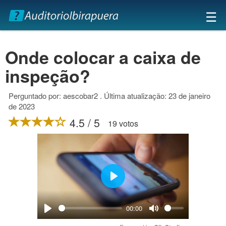
×
☰
Onde colocar a caixa de
inspeção?
Perguntado por: aescobar2 . Última atualização: 23 de janeiro
de 2023
4.5 / 5
19 votos
Play
00:00
Play
Mute