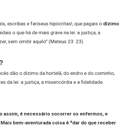
 vós, escribas e fariseus hipócritas!, que pagais o
dízimo
ais o que há de mais grave na lei: a justiça, a
azer, sem omitir aquilo” (Mateus 23: 23).
?
 Vocês dão o dízimo da hortelã, do endro e do cominho,
da lei: a justiça, a misericórdia e a fidelidade.
 assim, é necessário socorrer os enfermos, e
a
: Mais bem-aventurada coisa é
dar do que receber
.