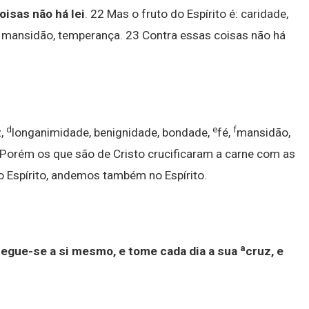
oisas não há lei
. 22 Mas o fruto do Espírito é: caridade,
, mansidão, temperança. 23 Contra essas coisas não há
d
e
f
z,
longanimidade, benignidade, bondade,
fé,
mansidão,
 Porém os que são de Cristo crucificaram a carne com as
 Espírito, andemos também no Espírito.
a
negue-se a si mesmo, e tome cada dia a sua
cruz, e