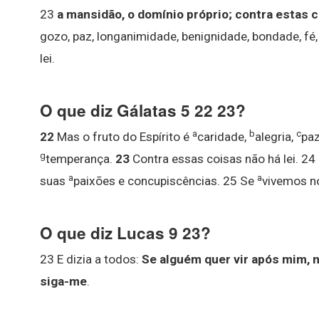
23
a mansidão, o domínio próprio; contra estas c
gozo, paz, longanimidade, benignidade, bondade, fé
lei.
O que diz Gálatas 5 22 23?
a
b
c
22
Mas o fruto do Espírito é
caridade,
alegria,
pa
g
temperança.
23
Contra essas coisas não há lei. 24
a
a
suas
paixões e concupiscências. 25 Se
vivemos no
O que diz Lucas 9 23?
23 E dizia a todos:
Se alguém quer vir após mim, 
siga-me
.