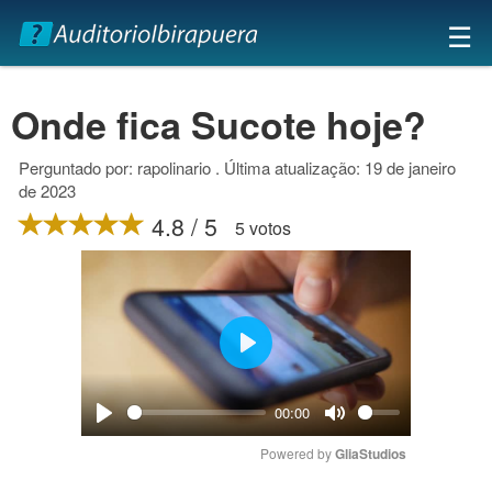
×
☰
Onde fica Sucote hoje?
Perguntado por: rapolinario . Última atualização: 19 de janeiro
de 2023
4.8 / 5
5 votos
Play
00:00
Play
Mute
Powered by 
GliaStudios