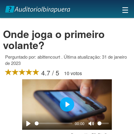
×
☰
Onde joga o primeiro
volante?
Perguntado por: abittencourt . Última atualização: 31 de janeiro
de 2023
4.7 / 5
10 votos
Play
00:00
Play
Mute