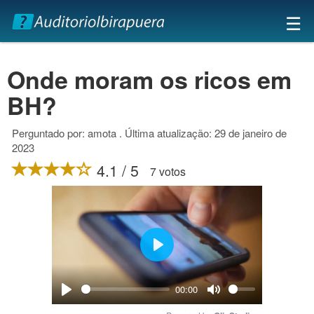
×
☰
Onde moram os ricos em
BH?
Perguntado por: amota . Última atualização: 29 de janeiro de
2023
4.1 / 5
7 votos
Play
00:00
Play
Mute