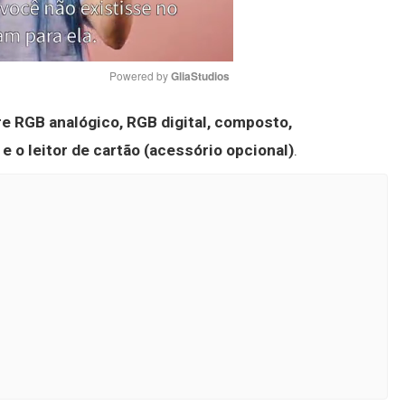
Powered by 
GliaStudios
re RGB analógico, RGB digital, composto,
Mute
 o leitor de cartão (acessório opcional)
.