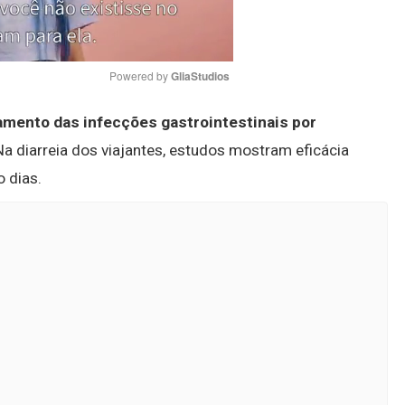
Powered by 
GliaStudios
tamento das infecções gastrointestinais por
Mute
 Na diarreia dos viajantes, estudos mostram eficácia
o dias.