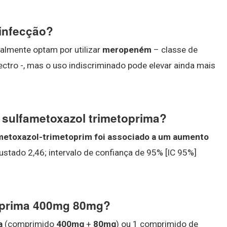
 infecção?
almente optam por utilizar
meropeném
– classe de
ectro -, mas o uso indiscriminado pode elevar ainda mais
e sulfametoxazol trimetoprima?
metoxazol-trimetoprim foi associado a um aumento
ustado 2,46; intervalo de confiança de 95% [IC 95%]
oprima 400mg 80mg?
a
(comprimido
400mg
+
80mg
) ou 1 comprimido de