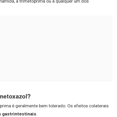
onamida, à trimetoprima ou a qualquer um dos
ametoxazol?
ima é geralmente bem tolerado. Os efeitos colaterais
 gastrintestinais
.