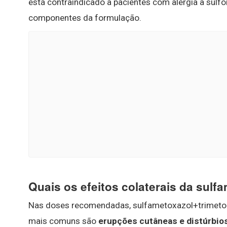
está contraindicado a pacientes com alergia à sulf
componentes da formulação.
Quais os efeitos colaterais da sulf
Nas doses recomendadas, sulfametoxazol+trimetopr
mais comuns são
erupções cutâneas e distúrbios