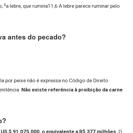
6
o;
a lebre, que rumina11,6 A lebre parece ruminar pelo
Eva antes do pecado?
la por peixe não é expressa no Código de Direito
enitência.
Não existe referência à proibição da carne
o?
US $ 91.075.000, o equivalente a R$ 377 milhões
. O