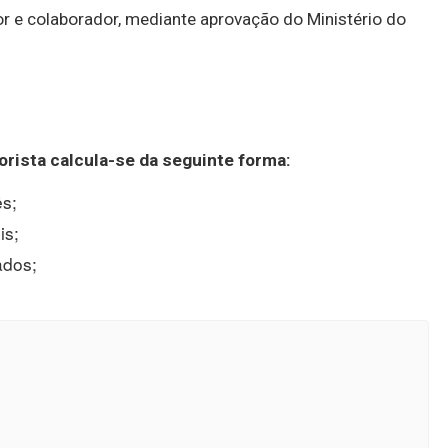
r e colaborador, mediante aprovação do Ministério do
orista
calcula-se da seguinte forma:
s;
is;
ados;