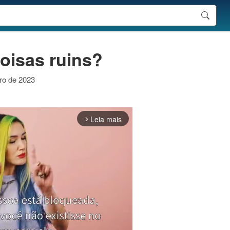
oisas ruins?
iro de 2023
Leia mais
arrow_forward_ios