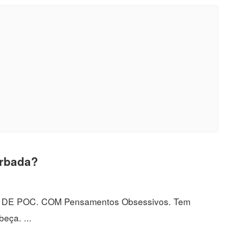
urbada?
E POC. COM Pensamentos Obsessivos. Tem
eça. ...