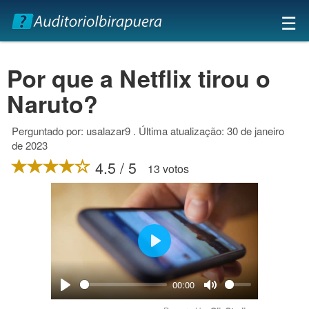
×
☰
Por que a Netflix tirou o
Naruto?
Perguntado por: usalazar9 . Última atualização: 30 de janeiro
de 2023
4.5 / 5
13 votos
Play
00:00
Play
Mute