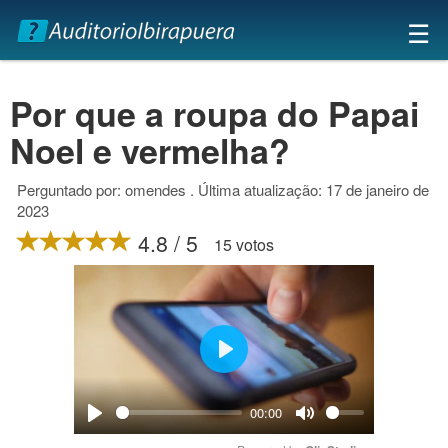
×
☰
Por que a roupa do Papai
Noel e vermelha?
Perguntado por: omendes . Última atualização: 17 de janeiro de
2023
4.8 / 5
15 votos
Play
00:00
Play
Mute