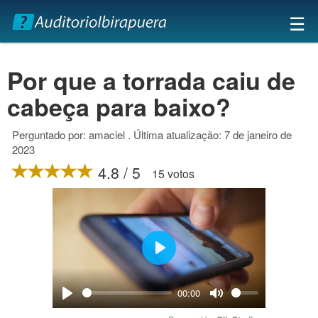
×
☰
Por que a torrada caiu de
cabeça para baixo?
Perguntado por: amaciel . Última atualização: 7 de janeiro de
2023
4.8 / 5
15 votos
Play
00:00
Play
Mute