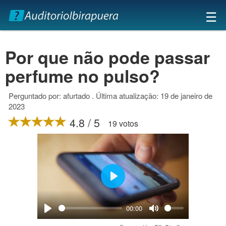
×
☰
Por que não pode passar
perfume no pulso?
Perguntado por: afurtado . Última atualização: 19 de janeiro de
2023
4.8 / 5
19 votos
Play
00:00
Play
Mute