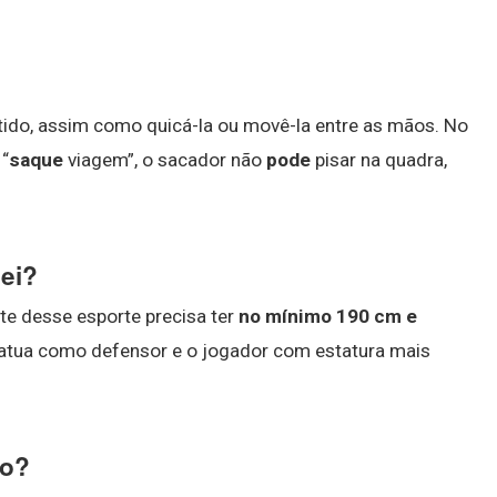
ido, assim como quicá-la ou movê-la entre as mãos. No
 “
saque
viagem”, o sacador não
pode
pisar na quadra,
lei?
lite desse esporte precisa ter
no mínimo 190 cm e
 atua como defensor e o jogador com estatura mais
do?