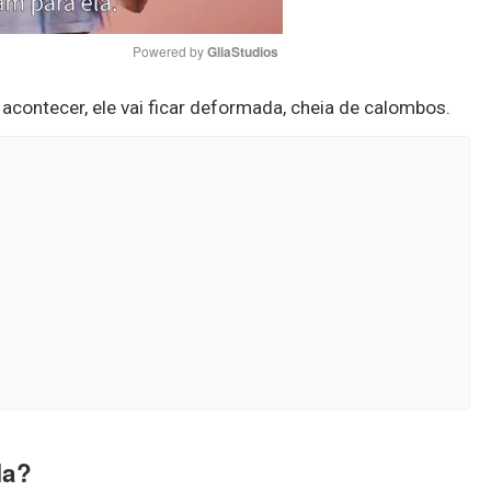
Powered by 
GliaStudios
o acontecer, ele vai ficar deformada, cheia de calombos.
Mute
la?