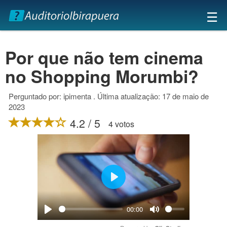
×
☰
Por que não tem cinema
no Shopping Morumbi?
Perguntado por: ipimenta . Última atualização: 17 de maio de
2023
4.2 / 5
4 votos
Play
00:00
Play
Mute