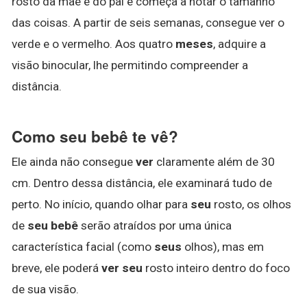
rosto da mãe e do pai e começa a notar o tamanho
das coisas. A partir de seis semanas, consegue ver o
verde e o vermelho. Aos quatro
meses
, adquire a
visão binocular, lhe permitindo compreender a
distância.
Como seu bebê te vê?
Ele ainda não consegue
ver
claramente além de 30
cm. Dentro dessa distância, ele examinará tudo de
perto. No início, quando olhar para
seu
rosto, os olhos
de
seu bebê
serão atraídos por uma única
característica facial (como
seus
olhos), mas em
breve, ele poderá
ver seu
rosto inteiro dentro do foco
de sua visão.