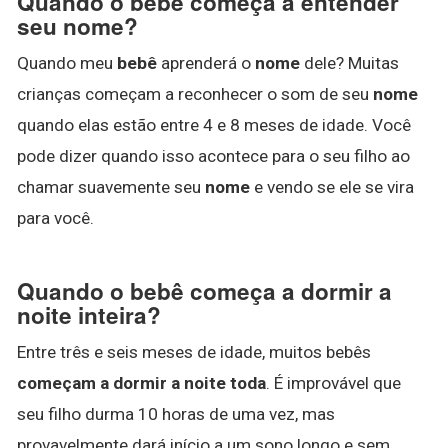
Quando o bebê começa a entender
seu nome?
Quando meu
bebê
aprenderá o
nome
dele? Muitas
crianças começam a reconhecer o som de seu
nome
quando elas estão entre 4 e 8 meses de idade. Você
pode dizer quando isso acontece para o seu filho ao
chamar suavemente seu
nome
e vendo se ele se vira
para você.
Quando o bebê começa a dormir a
noite inteira?
Entre três e seis meses de idade, muitos bebês
começam a dormir a noite toda
. É improvável que
seu filho durma 10 horas de uma vez, mas
provavelmente dará início a um sono longo e sem