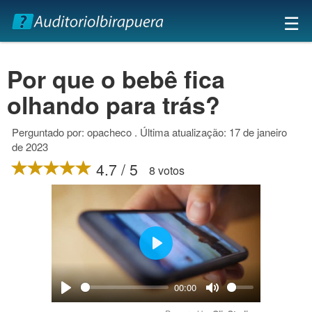
×
☰
Por que o bebê fica
olhando para trás?
Perguntado por: opacheco . Última atualização: 17 de janeiro
de 2023
4.7 / 5
8 votos
Play
00:00
Play
Mute