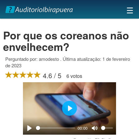
×
☰
Por que os coreanos não
envelhecem?
Perguntado por: amodesto . Última atualização: 1 de fevereiro
de 2023
4.6 / 5
6 votos
Play
00:00
Play
Mute