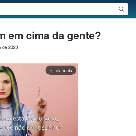
m em cima da gente?
o de 2023
Leia mais
arrow_forward_ios