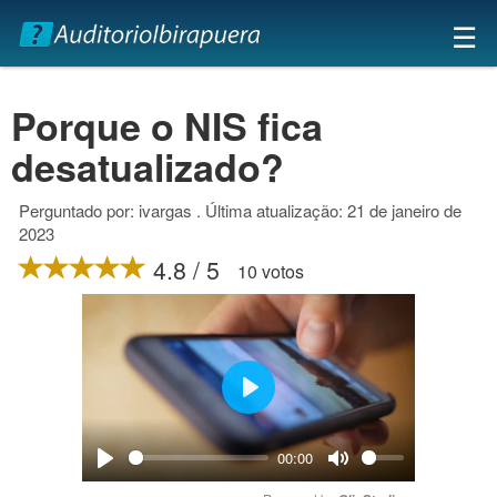
×
☰
Porque o NIS fica
desatualizado?
Perguntado por: ivargas . Última atualização: 21 de janeiro de
2023
4.8 / 5
10 votos
Play
00:00
Play
Mute