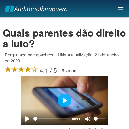
×
☰
Quais parentes dão direito
a luto?
Perguntado por: opacheco . Última atualização: 21 de janeiro
de 2023
4.1 / 5
6 votos
Play
00:00
Play
Mute