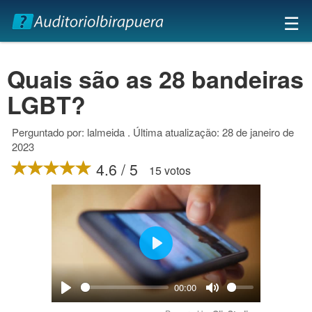
×
☰
Quais são as 28 bandeiras
LGBT?
Perguntado por: lalmeida . Última atualização: 28 de janeiro de
2023
4.6 / 5
15 votos
Play
00:00
Play
Mute