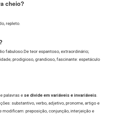
ra cheio?
o, repleto.
?
dio fabuloso.De teor espantoso, extraordinário;
idade; prodigioso, grandioso, fascinante: espetáculo
e palavras e
se divide em variáveis e invariáveis
.
ões: substantivo, verbo, adjetivo, pronome, artigo e
e modificam: preposição, conjunção, interjeição e