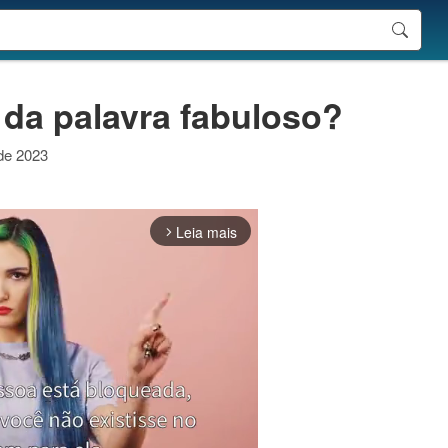
 da palavra fabuloso?
 de 2023
Leia mais
arrow_forward_ios