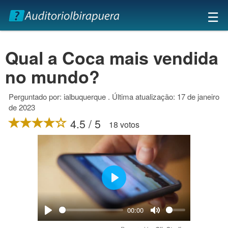
×
☰
Qual a Coca mais vendida
no mundo?
Perguntado por: ialbuquerque . Última atualização: 17 de janeiro
de 2023
4.5 / 5
18 votos
Play
00:00
Play
Mute