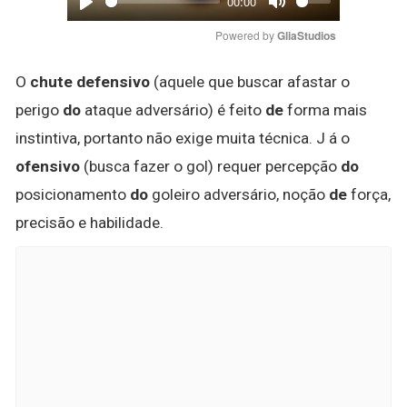
00:00
Play
Mute
Powered by 
GliaStudios
O
chute defensivo
(aquele que buscar afastar o
perigo
do
ataque adversário) é feito
de
forma mais
instintiva, portanto não exige muita técnica. J á o
ofensivo
(busca fazer o gol) requer percepção
do
posicionamento
do
goleiro adversário, noção
de
força,
precisão e habilidade.