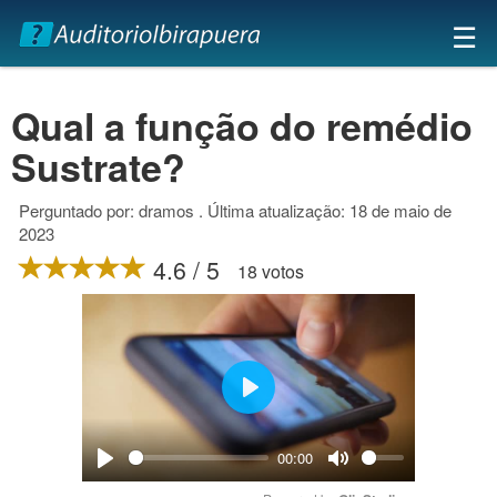
×
☰
Qual a função do remédio
Sustrate?
Perguntado por: dramos . Última atualização: 18 de maio de
2023
4.6 / 5
18 votos
Play
00:00
Play
Mute