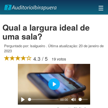
×
☰
Qual a largura ideal de
uma sala?
Perguntado por: lsalgueiro . Última atualização: 20 de janeiro de
2023
4.3 / 5
19 votos
Play
00:00
Play
Mute