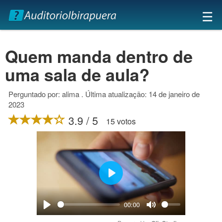
×
☰
Quem manda dentro de
uma sala de aula?
Perguntado por: alima . Última atualização: 14 de janeiro de
2023
3.9 / 5
15 votos
Play
00:00
Play
Mute