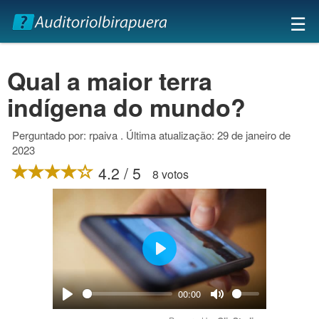
×
☰
Qual a maior terra
indígena do mundo?
Perguntado por: rpaiva . Última atualização: 29 de janeiro de
2023
4.2 / 5
8 votos
Play
00:00
Play
Mute