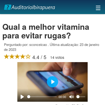
×
☰
Qual a melhor vitamina
para evitar rugas?
Perguntado por: sconceicao . Última atualização: 23 de janeiro
de 2023
4.4 / 5
14 votos
Play
00:00
Play
Mute