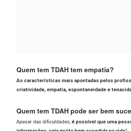
Quem tem TDAH tem empatia?
As características mais apontadas pelos profis
criatividade, empatia, espontaneidade e tenacid
Quem tem TDAH pode ser bem suce
Apesar das dificuldades,
é possível que uma pes
informações, seja muito bem sucedida na vida¹
.