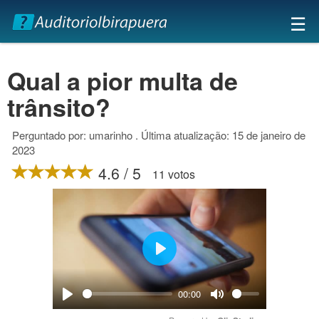
×
☰
Qual a pior multa de
trânsito?
Perguntado por: umarinho . Última atualização: 15 de janeiro de
2023
4.6 / 5
11 votos
Play
00:00
Play
Mute